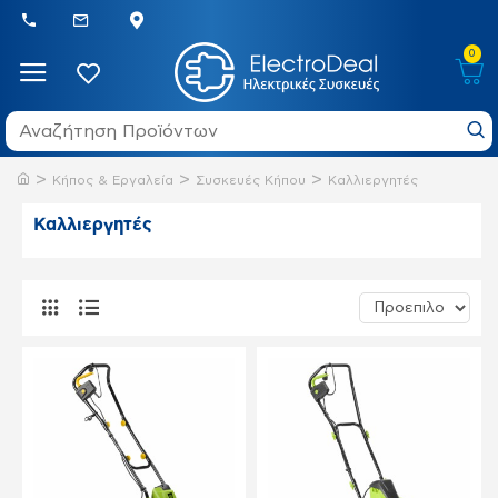
0
Κήπος & Εργαλεία
Συσκευές Κήπου
Καλλιεργητές
Καλλιεργητές