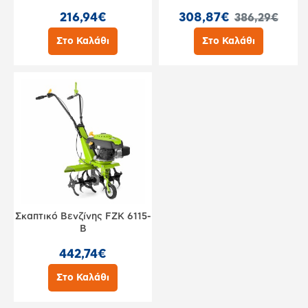
216,94€
308,87€
386,29€
Στο Καλάθι
Στο Καλάθι
Σκαπτικό Βενζίνης FZK 6115-
B
442,74€
Στο Καλάθι