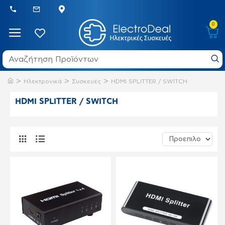
0
Ηλεκτρονικά
Συσκευές
HDMI SPLITTER / SWITCH
HDMI SPLITTER / SWITCH