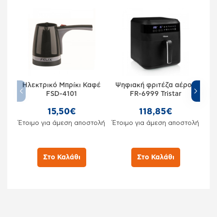
Ηλεκτρικό Μπρίκι Καφέ
Ψηφιακή φριτέζα αέρος
Tr
FSD-4101
FR-6999 Tristar
Α
15,50€
118,85€
Έτοιμο για άμεση αποστολή
Έτοιμο για άμεση αποστολή
Έτο
Στο Καλάθι
Στο Καλάθι